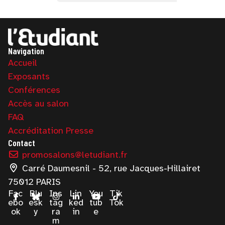
Navigation
Accueil
Exposants
Conférences
Accès au salon
FAQ
Accréditation Presse
Contact
promosalons@letudiant.fr
Carré Daumesnil - 52, rue Jacques-Hillairet
75012 PARIS
Fac
Blu
Ins
Lin
You
Tik
ebo
esk
tag
ked
tub
Tok
ok
y
ra
in
e
m