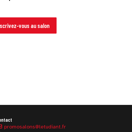
nscrivez-vous au salon
ontact
promosalons@letudiant.fr